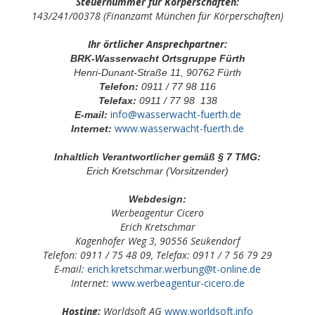
Steuernummer für Körperschaften:
143/241/00378 (Finanzamt München für Körperschaften)
Ihr örtlicher Ansprechpartner:
BRK-Wasserwacht Ortsgruppe Fürth
Henri-Dunant-Straße 11, 90762 Fürth
Telefon:
0911 / 77 98 116
Telefax:
0911 / 77 98 138
info@wasserwacht-fuerth.de
E-mail:
www.wasserwacht-fuerth.de
Internet:
Inhaltlich Verantwortlicher gemäß § 7 TMG:
Erich Kretschmar (Vorsitzender)
Webdesign:
Werbeagentur Cicero
Erich Kretschmar
Kagenhofer Weg 3, 90556 Seukendorf
Telefon: 0911 / 75 48 09, Telefax: 0911 / 7 56 79 29
E-mail:
erich.kretschmar.werbung@t-online.de
Internet:
www.werbeagentur-cicero.de
Hosting:
Worldsoft AG
www.worldsoft.info